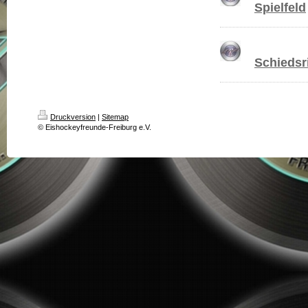
Spielfeld
Schiedsr
Druckversion
|
Sitemap
© Eishockeyfreunde-Freiburg e.V.