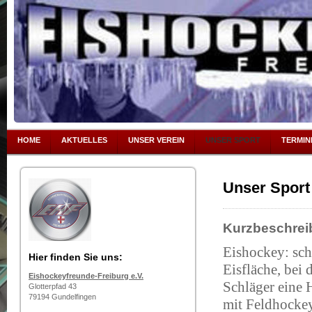
HOME
AKTUELLES
UNSER VEREIN
UNSER SPORT
TERMIN
Unser Sport
Kurzbeschre
Eishockey: sch
Hier finden Sie uns:
Eisfläche, bei
Eishockeyfreunde-Freiburg e.V.
Schläger eine 
Glotterpfad 43
79194 Gundelfingen
mit Feldhockey